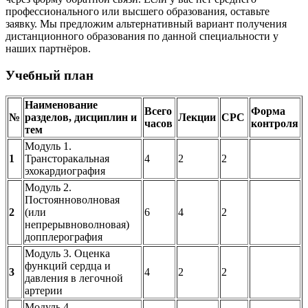
профессионального или высшего образования, оставьте
заявку. Мы предложим альтернативный вариант получения
дистанционного образования по данной специальности у
наших партнёров.
Учебный план
Наименование
Всего
Форма
№
разделов, дисциплин и
Лекции
СРС
часов
контроля
тем
Модуль 1.
1
Трансторакальная
4
2
2
эхокардиография
Модуль 2.
Постоянноволновая
2
(или
6
4
2
непрерывноволновая)
допплерография
Модуль 3. Оценка
функций сердца и
3
4
2
2
давления в легочной
артерии
Модуль 4.