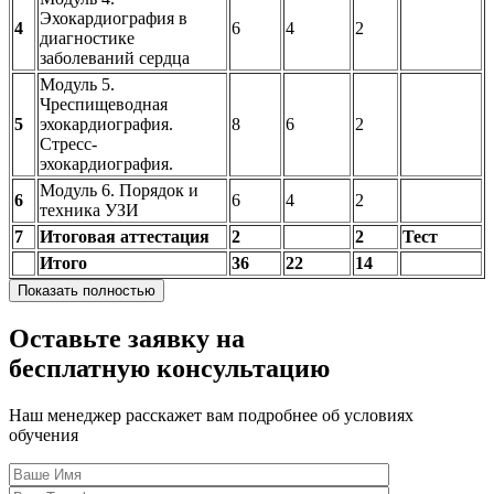
Эхокардиография в
4
6
4
2
диагностике
заболеваний сердца
Модуль 5.
Чреспищеводная
5
эхокардиография.
8
6
2
Стресс-
эхокардиография.
Модуль 6. Порядок и
6
6
4
2
техника УЗИ
7
Итоговая аттестация
2
2
Тест
Итого
36
22
14
Показать полностью
Оставьте заявку на
бесплатную консультацию
Наш менеджер расскажет вам подробнее об условиях
обучения