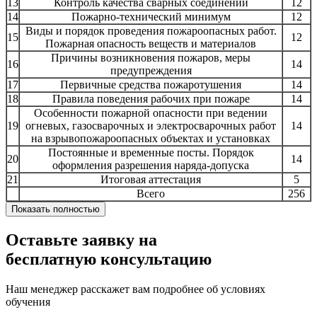
13
Контроль качества сварных соединений
12
14
Пожарно-технический минимум
12
Виды и порядок проведения пожароопасных работ.
15
12
Пожарная опасность веществ и материалов
Причины возникновения пожаров, меры
16
14
предупреждения
17
Первичные средства пожаротушения
14
18
Правила поведения рабочих при пожаре
14
Особенности пожарной опасности при ведении
19
огневых, газосварочных и электросварочных работ
14
на взрывопожароопасных объектах и установках
Постоянные и временные посты. Порядок
20
14
оформления разрешения наряда-допуска
21
Итоговая аттестация
5
Всего
256
Показать полностью
Оставьте заявку на
бесплатную консультацию
Наш менеджер расскажет вам подробнее об условиях
обучения