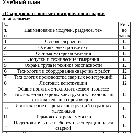
Учебный план
«Сварщик частично механизированной сварки
плавлением»
№
Кол-
п/
Наименование модулей, разделов, тем
во
п
часов
1
Основы черчения
12
2
Основы электротехники
12
3
Основы материаловедения
12
4
Допуски и технические измерения
12
5
Охрана труда и техника безопасности
12
6
Технология и оборудование сварочных работ
12
7
Технология производства сварных конструкций
12
8
Листовые конструкции
12
Общие понятия о технологическом процессе
9
изготовления сварных конструкций. Технология
12
заготовительного производства
Изготовление сварных конструкций из разных
10
12
материалов
11
Термическая резка металла
12
Подготовительные и сборочные операции перед
12
12
сваркой