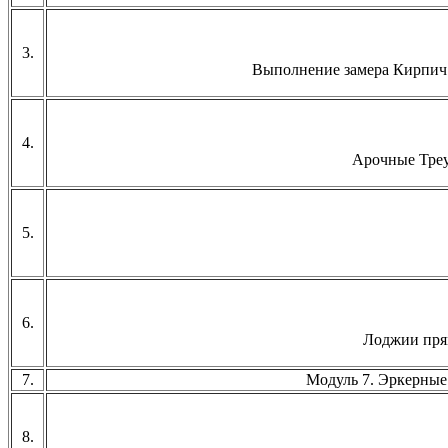
3.
Выполнение замера Кирпич 
4.
Арочные Треу
5.
6.
Лоджии пря
7.
Модуль 7. Эркерные
8.