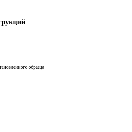
трукций
тановленного образца