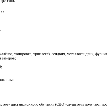
офессию.
 …
.
калёное, тонировка, триплекс), сендвич, металлосендвич, фурни
 замеров;
й;
алконам;
стему дистанционного обучения (СДО) слушатели получают посл