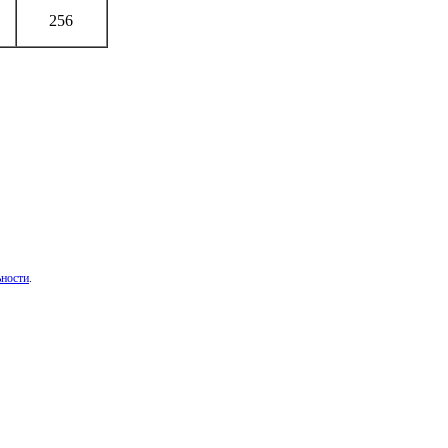
256
ьности
.