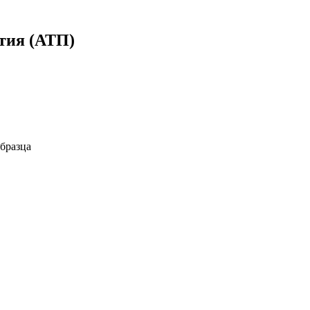
тия (АТП)
бразца