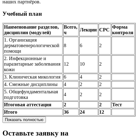
наших партнёров.
Учебный план
Наименование разделов,
Всего,
Форма
Лекции
СРС
дисциплин (модулей)
ч
контроля
1. Организация
дерматовенерологической
8
6
2
помощи
2. Инфекционные и
паразитарные заболевания
12
10
2
кожи
3. Клиническая микология
6
4
2
4. Смежные дисциплины
4
2
2
5. Общефундаментальная
4
2
2
подготовка
Итоговая аттестация
2
2
Тест
Итого
36
24
12
Показать полностью
Оставьте заявку на