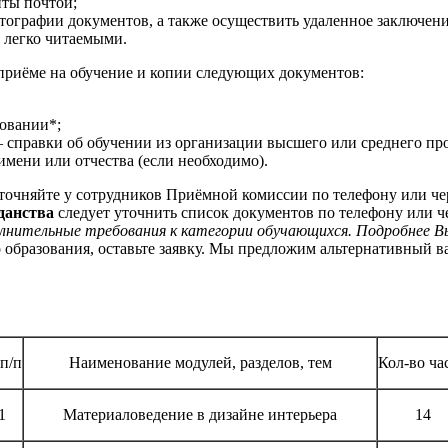
нты почтой;
тографии документов, а также осуществить удаленное заключени
 легко читаемыми.
приёме на обучение и копии следующих документов:
овании*;
 справки об обучении из организации высшего или среднего проф
мени или отчества (если необходимо).
точняйте у сотрудников Приёмной комиссии по телефону или че
данства
следует уточнить список документов по телефону или ч
лнительные требования к категории обучающихся. Подробнее В
 образования, оставьте заявку. Мы предложим альтернативный 
п/п
Наименование модулей, разделов, тем
Кол-во ча
1
Материаловедение в дизайне интерьера
14