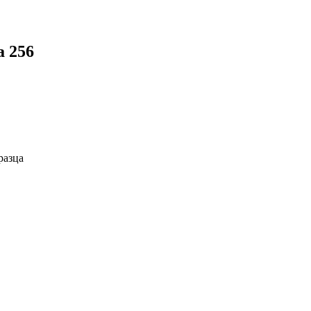
а 256
разца