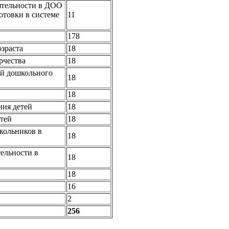
еятельности в ДОО
товки в системе
11
178
озраста
18
рчества
18
ей дошкольного
18
18
ния детей
18
етей
18
школьников в
18
ельности в
18
18
16
2
256