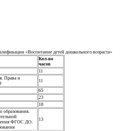
икации «Воспитание детей дошкольного возраста»
Кол-во
часов
11
я. Права и
11
О
65
23
18
о образования.
ательной
13
едения ФГОС ДО.
зования