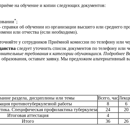
приёме на обучение и копии следующих документов:
*
зовании
;
 справки об обучении из организации высшего или среднего проф
мени или отчества (если необходимо).
точняйте у сотрудников Приёмной комиссии по телефону или че
данства
следует уточнить список документов по телефону или ч
лнительные требования к категории обучающихся. Подробнее В
о образования, оставьте заявку. Мы предложим альтернативный 
ание раздела, дисциплины или темы
Всего, час
Лекц
ация противотуберкулезной работы
8
6
тика. Специфическая профилактика туберкулеза
24
20
Итоговая аттестация
4
Итого
36
26