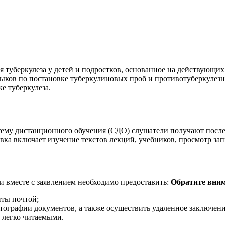
 туберкулеза у детей и подростков, основанное на действующи
ыков по постановке туберкулиновых проб и противотуберкуле
е туберкулеза.
тему дистанционного обучения (СДО) слушатели получают после 
вка включает изучение текстов лекций, учебников, просмотр за
 вместе с заявлением необходимо предоставить:
Обратите вним
нты почтой;
тографии документов, а также осуществить удаленное заключени
 легко читаемыми.