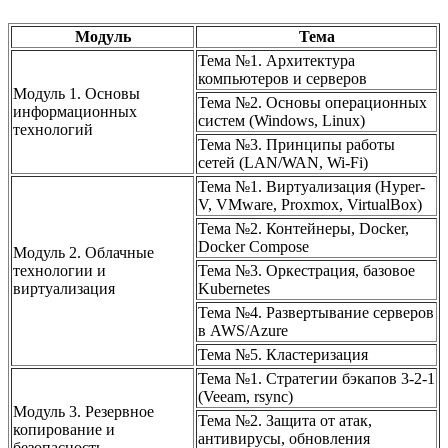
Модуль
Тема
Тема №1. Архитектура
компьютеров и серверов
Модуль 1. Основы
Тема №2. Основы операционных
информационных
систем (Windows, Linux)
технологий
Тема №3. Принципы работы
сетей (LAN/WAN, Wi-Fi)
Тема №1. Виртуализация (Hyper-
V, VMware, Proxmox, VirtualBox)
Тема №2. Контейнеры, Docker,
Docker Compose
Модуль 2. Облачные
технологии и
Тема №3. Оркестрация, базовое
виртуализация
Kubernetes
Тема №4. Развертывание серверов
в AWS/Azure
Тема №5. Кластеризация
Тема №1. Стратегии бэкапов 3-2-1
(Veeam, rsync)
Модуль 3. Резервное
Тема №2. Защита от атак,
копирование и
антивирусы, обновления
безопасность